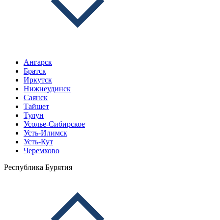
Ангарск
Братск
Иркутск
Нижнеудинск
Саянск
Тайшет
Тулун
Усолье-Сибирское
Усть-Илимск
Усть-Кут
Черемхово
Республика Бурятия