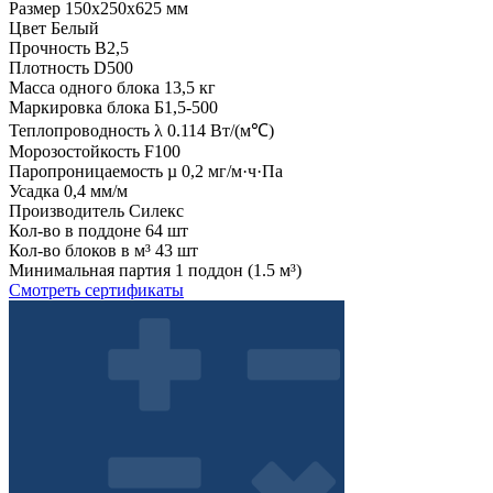
Размер
150x250x625 мм
Цвет
Белый
Прочность
B2,5
Плотность
D500
Масса одного блока
13,5 кг
Маркировка блока
Б1,5-500
Теплопроводность λ
0.114 Вт/(м℃)
Морозостойкость
F100
Паропроницаемость µ
0,2 мг/м·ч·Па
Усадка
0,4 мм/м
Производитель
Силекс
Кол-во в поддоне
64 шт
Кол-во блоков в м³
43 шт
Минимальная партия
1 поддон (1.5 м³)
Смотреть сертификаты