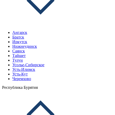
Ангарск
Братск
Иркутск
Нижнеудинск
Саянск
Тайшет
Тулун
Усолье-Сибирское
Усть-Илимск
Усть-Кут
Черемхово
Республика Бурятия