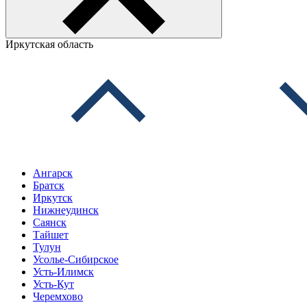
Иркутская область
Ангарск
Братск
Иркутск
Нижнеудинск
Саянск
Тайшет
Тулун
Усолье-Сибирское
Усть-Илимск
Усть-Кут
Черемхово