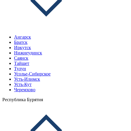
Ангарск
Братск
Иркутск
Нижнеудинск
Саянск
Тайшет
Тулун
Усолье-Сибирское
Усть-Илимск
Усть-Кут
Черемхово
Республика Бурятия