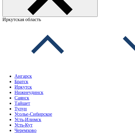
Иркутская область
Ангарск
Братск
Иркутск
Нижнеудинск
Саянск
Тайшет
Тулун
Усолье-Сибирское
Усть-Илимск
Усть-Кут
Черемхово