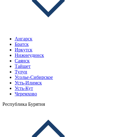
Ангарск
Братск
Иркутск
Нижнеудинск
Саянск
Тайшет
Тулун
Усолье-Сибирское
Усть-Илимск
Усть-Кут
Черемхово
Республика Бурятия