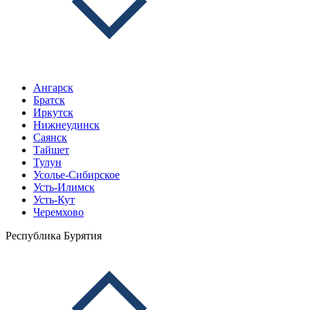
Ангарск
Братск
Иркутск
Нижнеудинск
Саянск
Тайшет
Тулун
Усолье-Сибирское
Усть-Илимск
Усть-Кут
Черемхово
Республика Бурятия