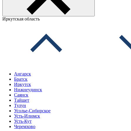
Иркутская область
Ангарск
Братск
Иркутск
Нижнеудинск
Саянск
Тайшет
Тулун
Усолье-Сибирское
Усть-Илимск
Усть-Кут
Черемхово