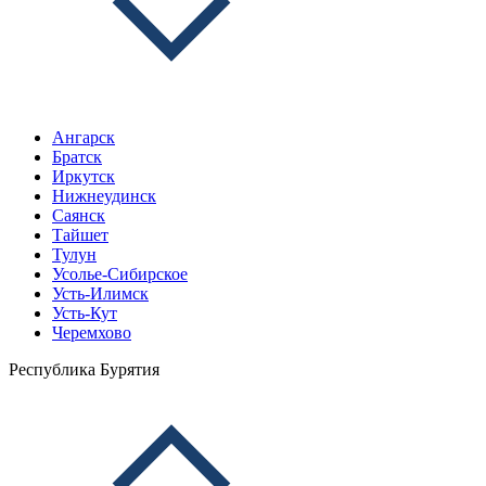
Ангарск
Братск
Иркутск
Нижнеудинск
Саянск
Тайшет
Тулун
Усолье-Сибирское
Усть-Илимск
Усть-Кут
Черемхово
Республика Бурятия