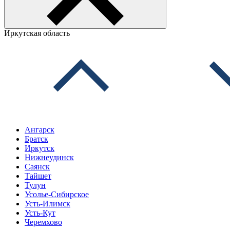
Иркутская область
Ангарск
Братск
Иркутск
Нижнеудинск
Саянск
Тайшет
Тулун
Усолье-Сибирское
Усть-Илимск
Усть-Кут
Черемхово