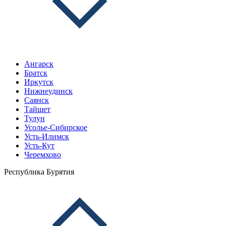
Ангарск
Братск
Иркутск
Нижнеудинск
Саянск
Тайшет
Тулун
Усолье-Сибирское
Усть-Илимск
Усть-Кут
Черемхово
Республика Бурятия