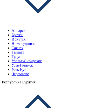
Ангарск
Братск
Иркутск
Нижнеудинск
Саянск
Тайшет
Тулун
Усолье-Сибирское
Усть-Илимск
Усть-Кут
Черемхово
Республика Бурятия