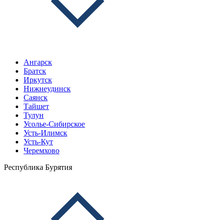
Ангарск
Братск
Иркутск
Нижнеудинск
Саянск
Тайшет
Тулун
Усолье-Сибирское
Усть-Илимск
Усть-Кут
Черемхово
Республика Бурятия