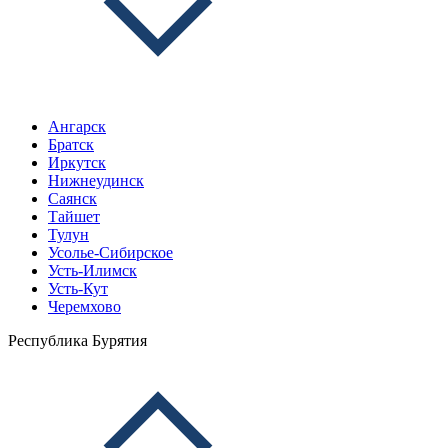
Ангарск
Братск
Иркутск
Нижнеудинск
Саянск
Тайшет
Тулун
Усолье-Сибирское
Усть-Илимск
Усть-Кут
Черемхово
Республика Бурятия