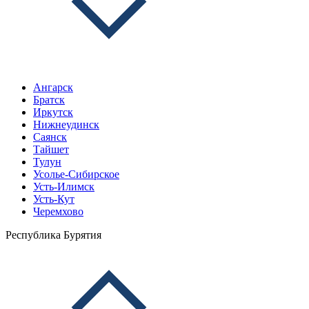
Ангарск
Братск
Иркутск
Нижнеудинск
Саянск
Тайшет
Тулун
Усолье-Сибирское
Усть-Илимск
Усть-Кут
Черемхово
Республика Бурятия