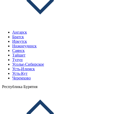
Ангарск
Братск
Иркутск
Нижнеудинск
Саянск
Тайшет
Тулун
Усолье-Сибирское
Усть-Илимск
Усть-Кут
Черемхово
Республика Бурятия