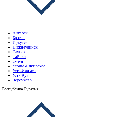
Ангарск
Братск
Иркутск
Нижнеудинск
Саянск
Тайшет
Тулун
Усолье-Сибирское
Усть-Илимск
Усть-Кут
Черемхово
Республика Бурятия