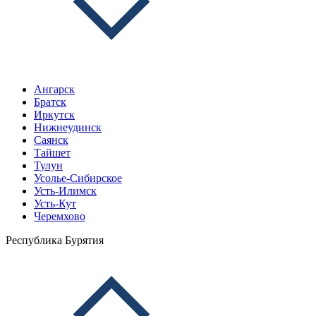
Ангарск
Братск
Иркутск
Нижнеудинск
Саянск
Тайшет
Тулун
Усолье-Сибирское
Усть-Илимск
Усть-Кут
Черемхово
Республика Бурятия